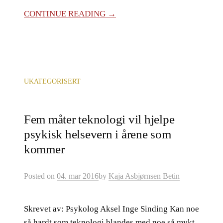
CONTINUE READING →
UKATEGORISERT
Fem måter teknologi vil hjelpe
psykisk helsevern i årene som
kommer
Posted
on
04. mar 2016
by
Kaja Asbjørnsen Betin
Skrevet av: Psykolog Aksel Inge Sinding Kan noe
så hardt som teknologi blandes med noe så mykt