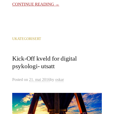
CONTINUE READING →
UKATEGORISERT
Kick-Off kveld for digital
psykologi- utsatt
Posted
on
21. mai 2016
by
oskar