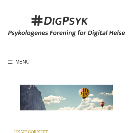
Hopp
til
innhold
MENU
UKATEGORISERT